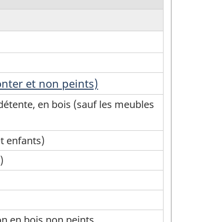
nter et non peints)
 détente, en bois (sauf les meubles
t enfants)
)
on en bois non peints