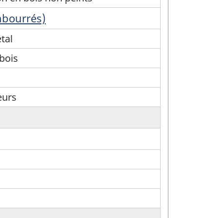
mbourrés)
tal
bois
eurs