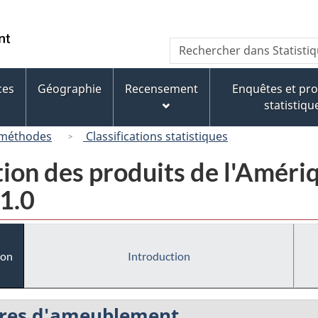
Passer
Passer
Passer
Passer
au
au
à
à
/
Recherche
Rechercher
Gestionnaire
contenu
« À
la
Government
dans
des
principal
propos
version
of
Statistique
Invitations
de
HTML
ces
Géographie
Recensement
Enquêtes et p
Canada
Canada
ce
simplifiée
statistiqu
site »
 méthodes
Classifications statistiques
tion des produits de l'Amér
1.0
ion
Introduction
oires d'ameublement