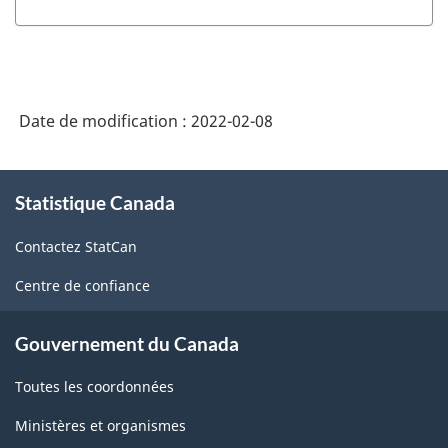
Date de modification :
2022-02-08
À
Statistique Canada
propos
de
Contactez StatCan
ce
site
Centre de confiance
Gouvernement du Canada
Toutes les coordonnées
Ministères et organismes