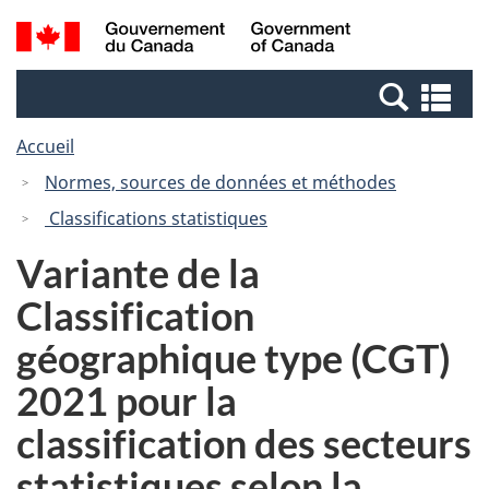
Passer
Passer
Recherche
/
au
à
et
Government
contenu
la
menus
of
Re
principal
version
Canada
et
HTML
Accueil
me
simplifiée
Normes, sources de données et méthodes
Classifications statistiques
Variante de la
Classification
géographique type (CGT)
2021 pour la
classification des secteurs
statistiques selon la