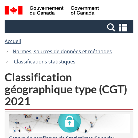
Passer
Passer
Recherche
/
au
à
et
Government
contenu
la
menus
of
Re
principal
version
Canada
et
HTML
Accueil
me
simplifiée
Normes, sources de données et méthodes
Classifications statistiques
Classification
géographique type (CGT)
2021