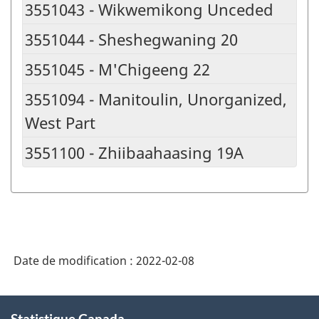
3551043 - Wikwemikong Unceded
3551044 - Sheshegwaning 20
3551045 - M'Chigeeng 22
3551094 - Manitoulin, Unorganized,
West Part
3551100 - Zhiibaahaasing 19A
Date de modification :
2022-02-08
À
Statistique Canada