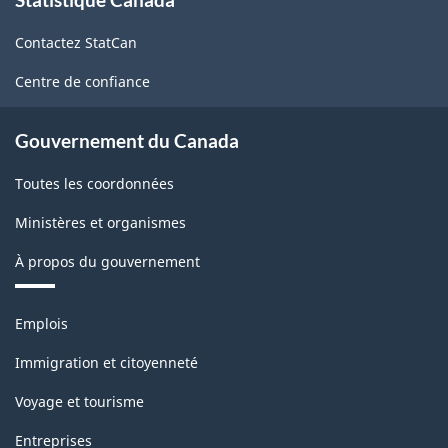
propos
de
Contactez StatCan
ce
site
Centre de confiance
Gouvernement du Canada
Toutes les coordonnées
Ministères et organismes
À propos du gouvernement
Thèmes
Emplois
et
sujets
Immigration et citoyenneté
Voyage et tourisme
Entreprises