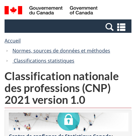
Passer
Passer
Recherche
/
au
à
et
Government
contenu
la
menus
of
Re
principal
version
Canada
et
HTML
Accueil
me
simplifiée
Normes, sources de données et méthodes
Classifications statistiques
Classification nationale
des professions (CNP)
2021 version 1.0