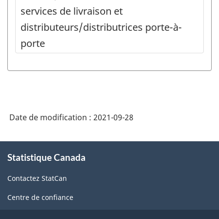
services de livraison et
distributeurs/distributrices porte-à-
porte
Date de modification :
2021-09-28
À
Statistique Canada
propos
de
Contactez StatCan
ce
site
Centre de confiance