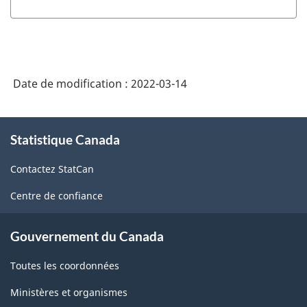
Date de modification :
2022-03-14
À
Statistique Canada
propos
de
Contactez StatCan
ce
site
Centre de confiance
Gouvernement du Canada
Toutes les coordonnées
Ministères et organismes