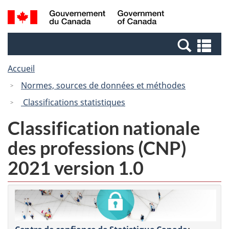
Passer
Passer
Recherche
/
au
à
et
Government
contenu
la
menus
of
Re
principal
version
Canada
et
HTML
Accueil
me
simplifiée
Normes, sources de données et méthodes
Classifications statistiques
Classification nationale
des professions (CNP)
2021 version 1.0