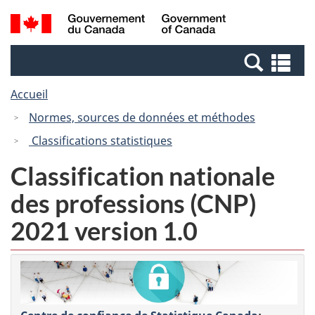
Passer
Passer
Recherche
/
au
à
et
Government
contenu
la
menus
of
Re
principal
version
Canada
et
HTML
Accueil
me
simplifiée
Normes, sources de données et méthodes
Classifications statistiques
Classification nationale
des professions (CNP)
2021 version 1.0