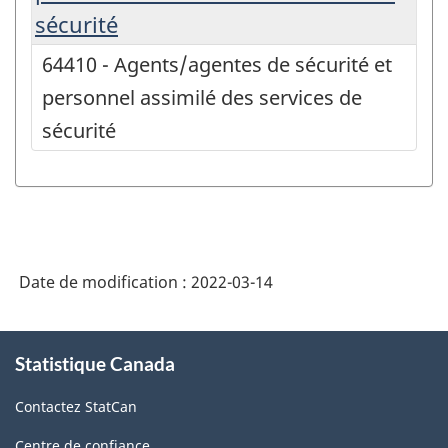
sécurité
64410 - Agents/agentes de sécurité et
personnel assimilé des services de
sécurité
Date de modification :
2022-03-14
À
Statistique Canada
propos
de
Contactez StatCan
ce
site
Centre de confiance