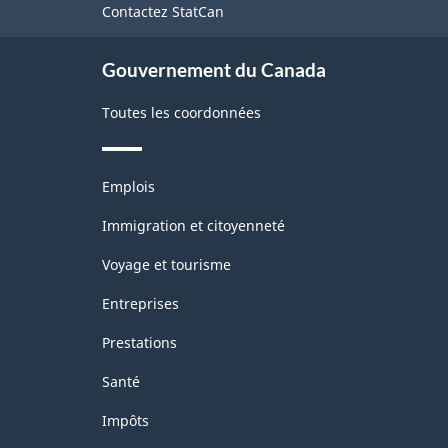
Contactez StatCan
ce
site
Gouvernement du Canada
Toutes les coordonnées
Thèmes
Emplois
et
sujets
Immigration et citoyenneté
Voyage et tourisme
Entreprises
Prestations
Santé
Impôts