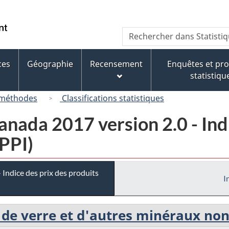
Passer
Passer
Passer
au
à
à
/
Recherche
Rechercher
contenu
« À
la
Government
dans
principal
propos
version
of
Statistique
de
HTML
ces
Géographie
Recensement
Enquêtes et p
Canada
Canada
ce
simplifiée
statistiqu
site »
 méthodes
Classifications statistiques
ada 2017 version 2.0 - Indi
IPPI)
Indice des prix des produits
I
, de verre et d'autres minéraux no