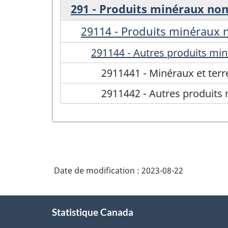
291 - Produits minéraux no
29114 - Produits minéraux n
291144 - Autres produits mi
2911441 - Minéraux et terre
2911442 - Autres produits 
Date de modification :
2023-08-22
À
Statistique Canada
propos
de