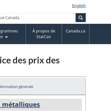
English
Recherche
rogrammes
À propos de
Canada.ca
es
StatCan
ce des prix des
nformation générale
n métalliques