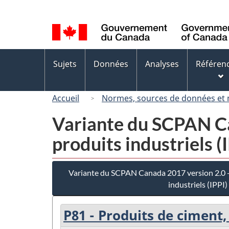
Sélection
de
la
langue
Menus
Sujets
Données
Analyses
Référen
des
sujets
Accueil
Normes, sources de données et
Variante du SCPAN Can
produits industriels (
Variante du SCPAN Canada 2017 version 2.0 - 
industriels (IPPI)
P81 - Produits de ciment