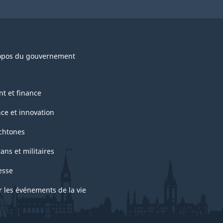
opos du gouvernement
nt et finance
nce et innovation
chtones
ans et militaires
esse
r les événements de la vie