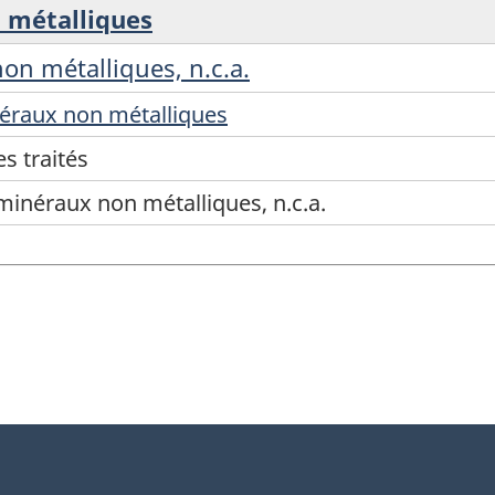
n métalliques
on métalliques, n.c.a.
néraux non métalliques
s traités
minéraux non métalliques, n.c.a.