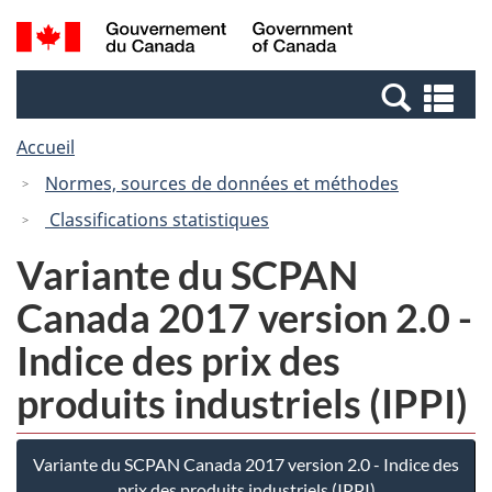
Passer
Passer
Recherche
/
au
à
et
Government
contenu
la
menus
of
Re
principal
version
Canada
et
HTML
Accueil
me
simplifiée
Normes, sources de données et méthodes
Classifications statistiques
Variante du SCPAN
Canada 2017 version 2.0 -
Indice des prix des
produits industriels (IPPI)
Variante du SCPAN Canada 2017 version 2.0 - Indice des
prix des produits industriels (IPPI)