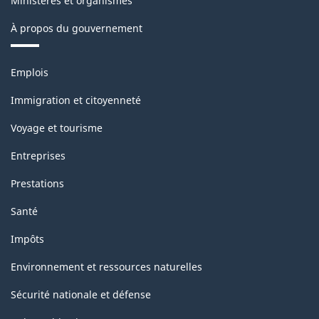
Ministères et organismes
À propos du gouvernement
Thèmes
Emplois
et
sujets
Immigration et citoyenneté
Voyage et tourisme
Entreprises
Prestations
Santé
Impôts
Environnement et ressources naturelles
Sécurité nationale et défense