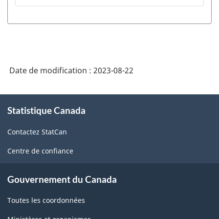
Date de modification :
2023-08-22
À
Statistique Canada
propos
de
Contactez StatCan
ce
site
Centre de confiance
Gouvernement du Canada
Toutes les coordonnées