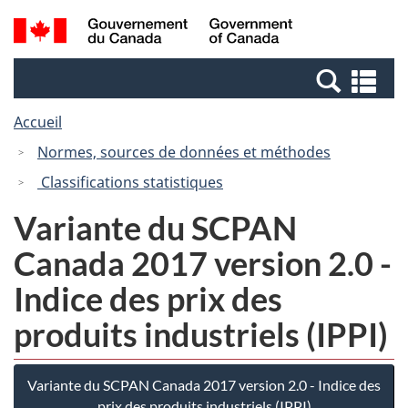
Passer
Passer
Recherche
/
au
à
et
Government
contenu
la
menus
of
Re
principal
version
Canada
et
HTML
Accueil
me
simplifiée
Normes, sources de données et méthodes
Classifications statistiques
Variante du SCPAN
Canada 2017 version 2.0 -
Indice des prix des
produits industriels (IPPI)
Variante du SCPAN Canada 2017 version 2.0 - Indice des
prix des produits industriels (IPPI)