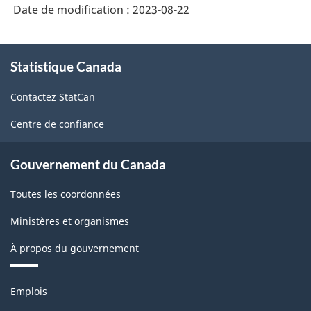
Date de modification :
2023-08-22
À
Statistique Canada
propos
de
Contactez StatCan
ce
site
Centre de confiance
Gouvernement du Canada
Toutes les coordonnées
Ministères et organismes
À propos du gouvernement
Thèmes
Emplois
et