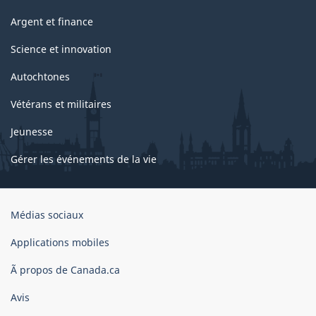
Argent et finance
Science et innovation
Autochtones
Vétérans et militaires
Jeunesse
Gérer les événements de la vie
Organisation
Médias sociaux
du
gouvernement
Applications mobiles
du
Ã propos de Canada.ca
Canada
Avis