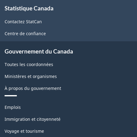
À
Statistique Canada
propos
de
Contactez StatCan
ce
site
Centre de confiance
Gouvernement du Canada
Toutes les coordonnées
Ministères et organismes
À propos du gouvernement
Thèmes
Emplois
et
sujets
Immigration et citoyenneté
Voyage et tourisme