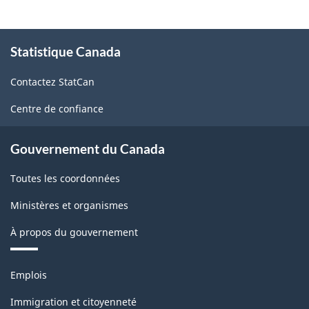
À
Statistique Canada
propos
de
Contactez StatCan
ce
site
Centre de confiance
Gouvernement du Canada
Toutes les coordonnées
Ministères et organismes
À propos du gouvernement
Thèmes
Emplois
et
sujets
Immigration et citoyenneté