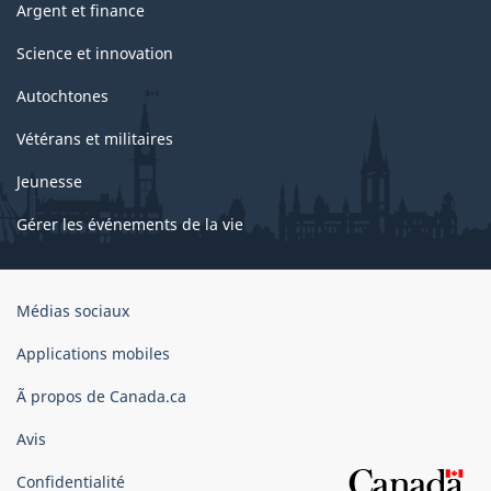
Argent et finance
Science et innovation
Autochtones
Vétérans et militaires
Jeunesse
Gérer les événements de la vie
Organisation
Médias sociaux
du
gouvernement
Applications mobiles
du
Ã propos de Canada.ca
Canada
Avis
Confidentialité