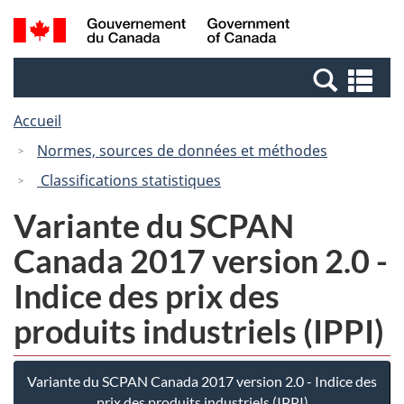
Passer
Passer
Recherche
/
au
à
et
Government
contenu
la
menus
of
Re
principal
version
Canada
et
HTML
Accueil
me
simplifiée
Normes, sources de données et méthodes
Classifications statistiques
Variante du SCPAN
Canada 2017 version 2.0 -
Indice des prix des
produits industriels (IPPI)
Variante du SCPAN Canada 2017 version 2.0 - Indice des
prix des produits industriels (IPPI)