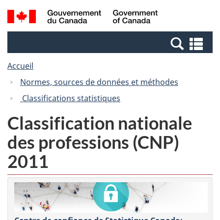
Passer
Passer
Recherche
/
au
à
et
Government
contenu
la
menus
of
Re
principal
version
Canada
et
HTML
Accueil
me
simplifiée
Normes, sources de données et méthodes
Classifications statistiques
Classification nationale
des professions (CNP)
2011