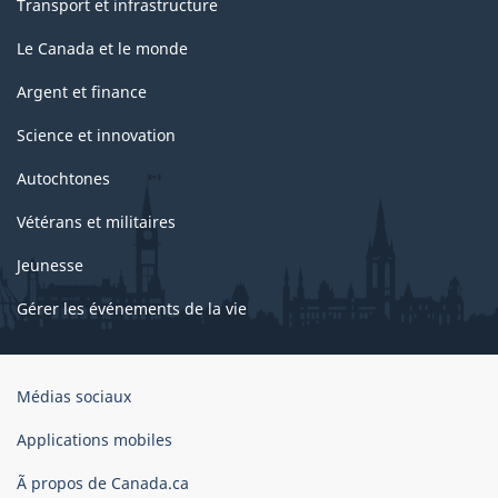
Transport et infrastructure
Le Canada et le monde
Argent et finance
Science et innovation
Autochtones
Vétérans et militaires
Jeunesse
Gérer les événements de la vie
Organisation
Médias sociaux
du
gouvernement
Applications mobiles
du
Ã propos de Canada.ca
Canada