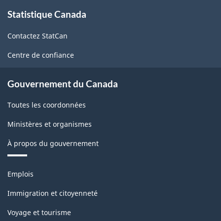
À
Statistique Canada
propos
de
Contactez StatCan
ce
site
Centre de confiance
Gouvernement du Canada
Toutes les coordonnées
Ministères et organismes
À propos du gouvernement
Thèmes
Emplois
et
sujets
Immigration et citoyenneté
Voyage et tourisme