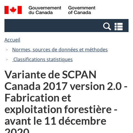
Passer
Passer
Recherche
/
au
à
et
Government
contenu
la
menus
of
Re
principal
version
Canada
et
HTML
Accueil
me
simplifiée
Normes, sources de données et méthodes
Classifications statistiques
Variante de SCPAN
Canada 2017 version 2.0 -
Fabrication et
exploitation forestière -
avant le 11 décembre
2020