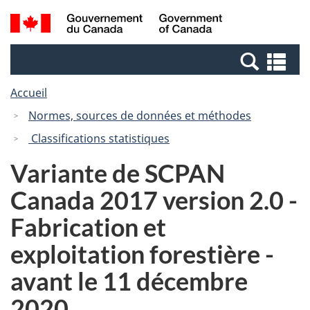
Passer
Passer
Recherche
/
au
à
et
Government
contenu
la
menus
of
Re
principal
version
Canada
et
HTML
Accueil
me
simplifiée
Normes, sources de données et méthodes
Classifications statistiques
Variante de SCPAN
Canada 2017 version 2.0 -
Fabrication et
exploitation forestière -
avant le 11 décembre
2020