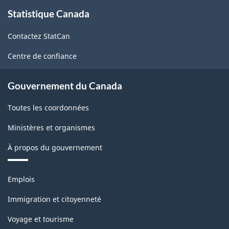
À
Statistique Canada
propos
de
Contactez StatCan
ce
site
Centre de confiance
Gouvernement du Canada
Toutes les coordonnées
Ministères et organismes
À propos du gouvernement
Thèmes
Emplois
et
sujets
Immigration et citoyenneté
Voyage et tourisme