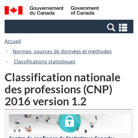
Passer
Passer
Recherche
/
au
à
et
Government
contenu
la
menus
of
Re
principal
version
Canada
et
HTML
Accueil
me
simplifiée
Normes, sources de données et méthodes
Classifications statistiques
Classification nationale
des professions (CNP)
2016 version 1.2