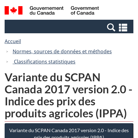
Passer
Passer
Recherche
/
au
à
et
Government
contenu
la
menus
of
Re
principal
version
Canada
et
HTML
Accueil
me
simplifiée
Normes, sources de données et méthodes
Classifications statistiques
Variante du SCPAN
Canada 2017 version 2.0 -
Indice des prix des
produits agricoles (IPPA)
Variante du SCPAN Canada 2017 version 2.0 - Indice des
prix des produits agricoles (IPPA)