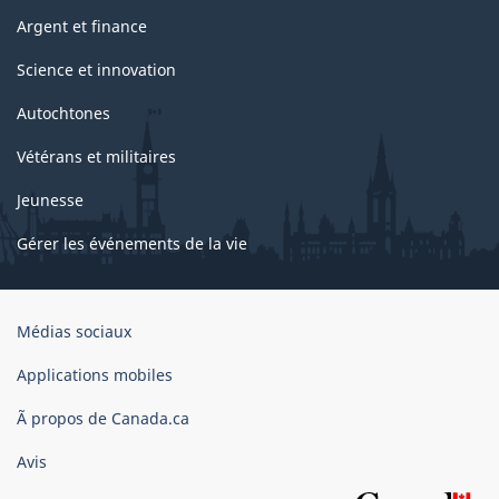
Argent et finance
Science et innovation
Autochtones
Vétérans et militaires
Jeunesse
Gérer les événements de la vie
Organisation
Médias sociaux
du
gouvernement
Applications mobiles
du
Ã propos de Canada.ca
Canada
Avis