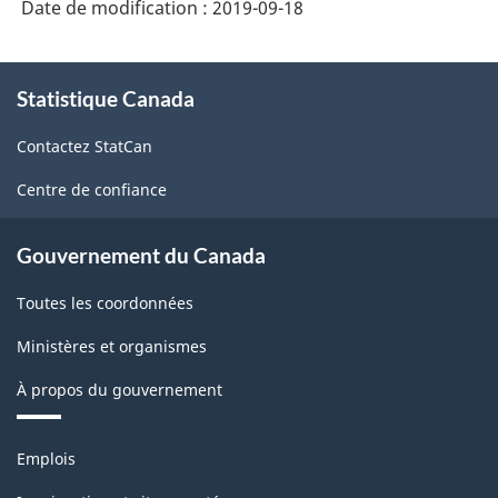
Date de modification :
2019-09-18
À
Statistique Canada
propos
de
Contactez StatCan
ce
site
Centre de confiance
Gouvernement du Canada
Toutes les coordonnées
Ministères et organismes
À propos du gouvernement
Thèmes
Emplois
et
sujets