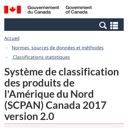
Passer
Passer
Recherche
/
au
à
et
Government
contenu
la
menus
of
Re
principal
version
Canada
et
HTML
Accueil
me
simplifiée
Normes, sources de données et méthodes
Classifications statistiques
Système de classification
des produits de
l'Amérique du Nord
(SCPAN) Canada 2017
version 2.0