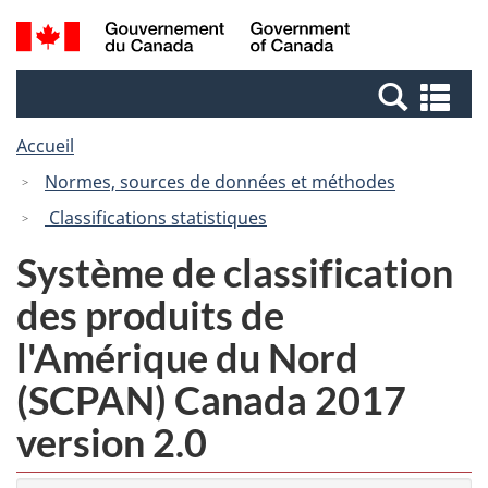
Passer
Passer
Recherche
/
au
à
et
Government
contenu
la
menus
of
Re
principal
version
Canada
et
HTML
Accueil
me
simplifiée
Normes, sources de données et méthodes
Classifications statistiques
Système de classification
des produits de
l'Amérique du Nord
(SCPAN) Canada 2017
version 2.0