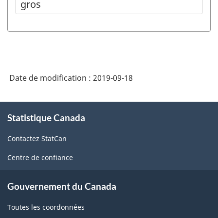
gros
Date de modification :
2019-09-18
À
Statistique Canada
propos
de
Contactez StatCan
ce
site
Centre de confiance
Gouvernement du Canada
Toutes les coordonnées