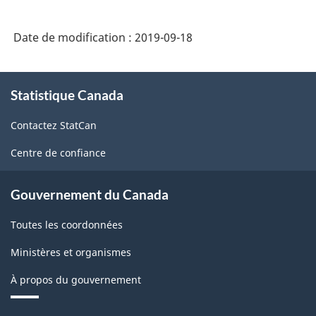
Date de modification :
2019-09-18
À
Statistique Canada
propos
de
Contactez StatCan
ce
site
Centre de confiance
Gouvernement du Canada
Toutes les coordonnées
Ministères et organismes
À propos du gouvernement