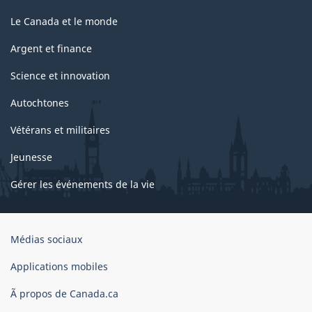
Le Canada et le monde
Argent et finance
Science et innovation
Autochtones
Vétérans et militaires
Jeunesse
Gérer les événements de la vie
Organisation
Médias sociaux
du
gouvernement
Applications mobiles
du
Ã propos de Canada.ca
Canada