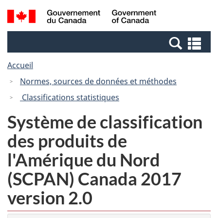
Passer
Passer
Recherche
/
au
à
et
Government
contenu
la
menus
of
Re
principal
version
Canada
et
HTML
Accueil
me
simplifiée
Normes, sources de données et méthodes
Classifications statistiques
Système de classification
des produits de
l'Amérique du Nord
(SCPAN) Canada 2017
version 2.0