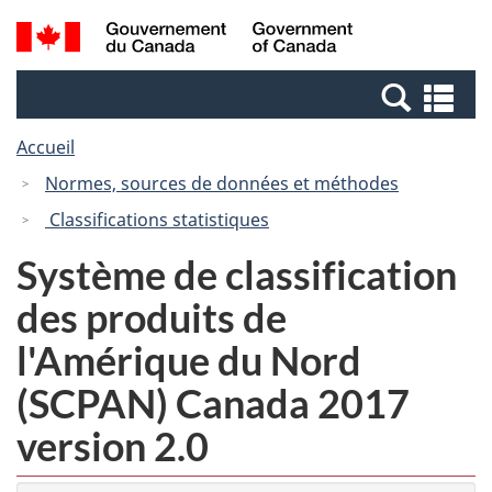
Passer
Passer
Recherche
/
au
à
et
Government
contenu
la
menus
of
Re
principal
version
Canada
et
HTML
Accueil
me
simplifiée
Normes, sources de données et méthodes
Classifications statistiques
Système de classification
des produits de
l'Amérique du Nord
(SCPAN) Canada 2017
version 2.0