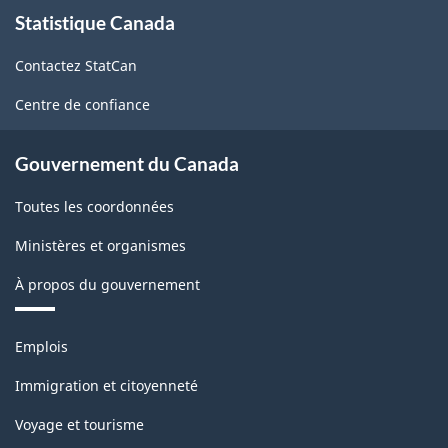
À
Statistique Canada
propos
de
Contactez StatCan
ce
site
Centre de confiance
Gouvernement du Canada
Toutes les coordonnées
Ministères et organismes
À propos du gouvernement
Thèmes
Emplois
et
sujets
Immigration et citoyenneté
Voyage et tourisme