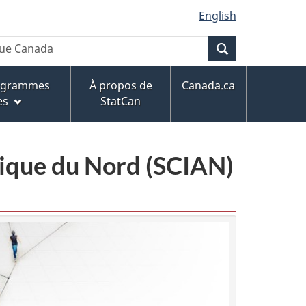
English
Recherche
rogrammes
À propos de
Canada.ca
es
StatCan
érique du Nord (SCIAN)