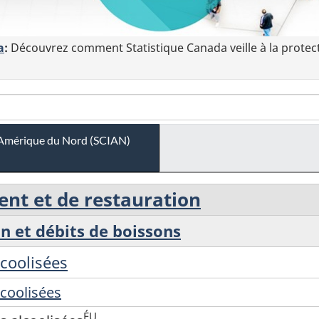
a
:
Découvrez comment Statistique Canada veille à la protec
 l'Amérique du Nord (SCIAN)
ent et de restauration
on et débits de boissons
lcoolisées
lcoolisées
ÉU