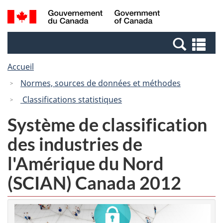
Passer
Passer
Recherche
/
au
à
et
Government
contenu
la
menus
of
Re
principal
version
Canada
et
HTML
Accueil
me
simplifiée
Normes, sources de données et méthodes
Classifications statistiques
Système de classification
des industries de
l'Amérique du Nord
(SCIAN) Canada 2012