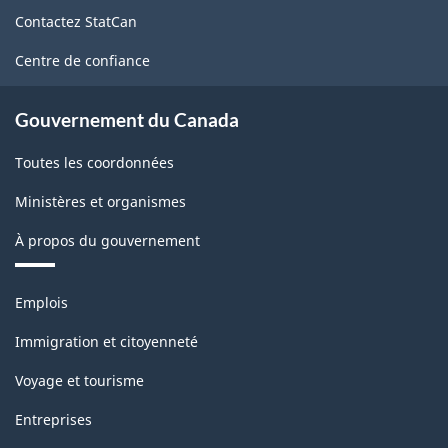
de
Contactez StatCan
ce
site
Centre de confiance
Gouvernement du Canada
Toutes les coordonnées
Ministères et organismes
À propos du gouvernement
Thèmes
Emplois
et
sujets
Immigration et citoyenneté
Voyage et tourisme
Entreprises