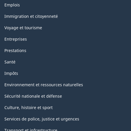
Thèmes
Emplois
et
sujets
Immigration et citoyenneté
Voyage et tourisme
Entreprises
Prestations
Santé
Impôts
Environnement et ressources naturelles
Sécurité nationale et défense
Culture, histoire et sport
Services de police, justice et urgences
Transport et infrastructure