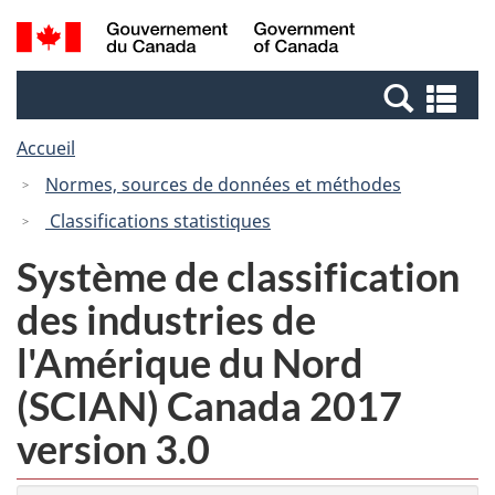
Passer
Passer
Recherche
/
au
à
et
Government
contenu
la
menus
of
Re
principal
version
Canada
et
HTML
Accueil
me
simplifiée
Normes, sources de données et méthodes
Classifications statistiques
Système de classification
des industries de
l'Amérique du Nord
(SCIAN) Canada 2017
version 3.0