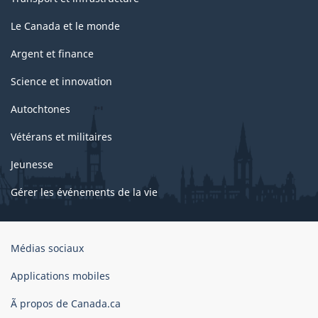
Le Canada et le monde
Argent et finance
Science et innovation
Autochtones
Vétérans et militaires
Jeunesse
Gérer les événements de la vie
Organisation
Médias sociaux
du
gouvernement
Applications mobiles
du
Ã propos de Canada.ca
Canada