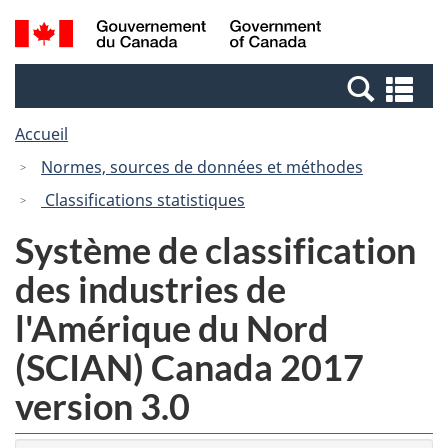
Passer
Passer
Recherche
/
au
à
et
Government
contenu
la
menus
of
Re
principal
version
Canada
et
HTML
Accueil
me
simplifiée
Normes, sources de données et méthodes
Classifications statistiques
Système de classification
des industries de
l'Amérique du Nord
(SCIAN) Canada 2017
version 3.0