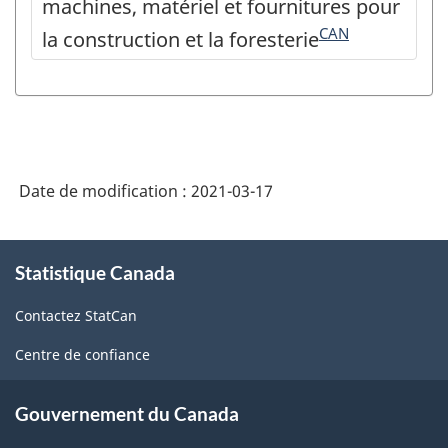
machines, matériel et fournitures pour
CAN
la construction et la foresterie
Date de modification :
2021-03-17
À
Statistique Canada
propos
de
Contactez StatCan
ce
site
Centre de confiance
Gouvernement du Canada