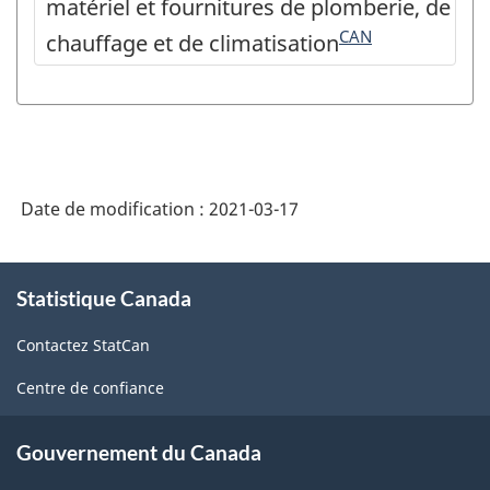
matériel et fournitures de plomberie, de
CAN
chauffage et de climatisation
Date de modification :
2021-03-17
À
Statistique Canada
propos
de
Contactez StatCan
ce
site
Centre de confiance
Gouvernement du Canada