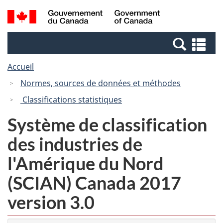
Passer
Passer
Recherche
/
au
à
et
Government
contenu
la
menus
of
Re
principal
version
Canada
et
HTML
Accueil
me
simplifiée
Normes, sources de données et méthodes
Classifications statistiques
Système de classification
des industries de
l'Amérique du Nord
(SCIAN) Canada 2017
version 3.0