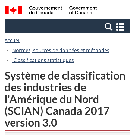
Passer
Passer
Recherche
/
au
à
et
Government
contenu
la
menus
of
Re
principal
version
Canada
et
HTML
Accueil
me
simplifiée
Normes, sources de données et méthodes
Classifications statistiques
Système de classification
des industries de
l'Amérique du Nord
(SCIAN) Canada 2017
version 3.0