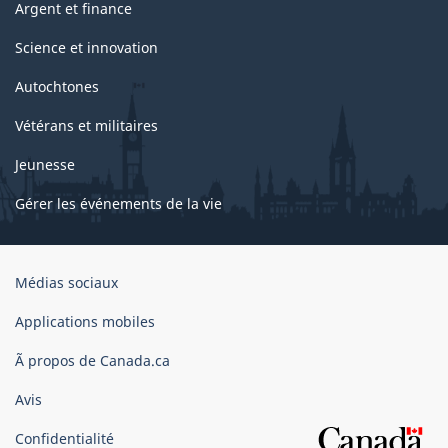
Argent et finance
Science et innovation
Autochtones
Vétérans et militaires
Jeunesse
Gérer les événements de la vie
Organisation
Médias sociaux
du
gouvernement
Applications mobiles
du
Ã propos de Canada.ca
Canada
Avis
Confidentialité