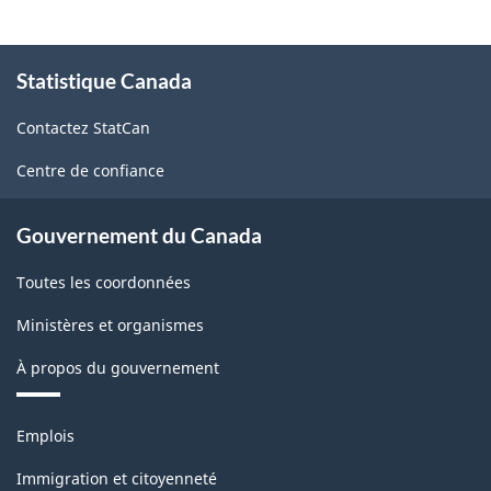
À
Statistique Canada
propos
de
Contactez StatCan
ce
site
Centre de confiance
Gouvernement du Canada
Toutes les coordonnées
Ministères et organismes
À propos du gouvernement
Thèmes
Emplois
et
sujets
Immigration et citoyenneté