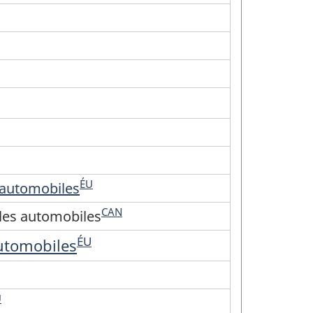
ÉU
 automobiles
CAN
ules automobiles
ÉU
automobiles
U