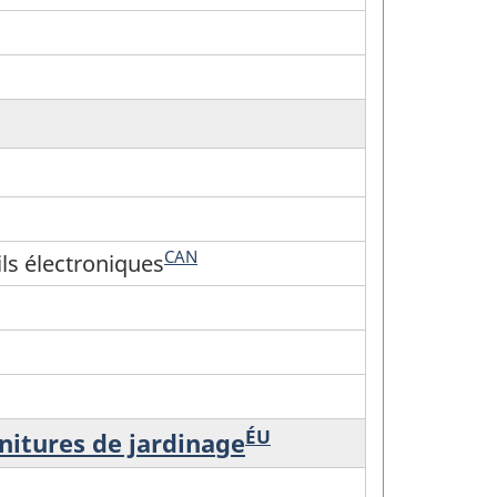
CAN
ls électroniques
ÉU
nitures de jardinage