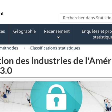
Passer
Passer
Passer
au
à
à
/
Recherche
Rechercher
contenu
« À
la
Government
dans
principal
propos
version
of
Statistique
de
HTML
ces
Géographie
Recensement
Enquêtes et p
Canada
Canada
ce
simplifiée
statistiqu
site »
 méthodes
Classifications statistiques
tion des industries de l'Am
3.0