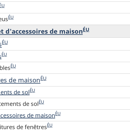
ÉU
ÉU
eus
ÉU
t d'accessoires de maison
ÉU
s
ÉU
s
ÉU
bles
ÉU
res de maison
ÉU
ents de sol
ÉU
tements de sol
ÉU
ccessoires de maison
ÉU
tures de fenêtres