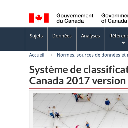
Sélection
de
la
langue
Menus
Sujets
Données
Analyses
Référen
des
sujets
Accueil
Normes, sources de données et
Système de classifica
Canada 2017 version 