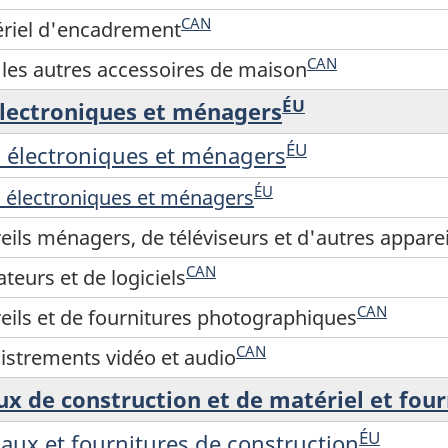
CAN
ériel d'encadrement
CAN
 les autres accessoires de maison
ÉU
électroniques et ménagers
ÉU
s électroniques et ménagers
ÉU
s électroniques et ménagers
ils ménagers, de téléviseurs et d'autres apparei
CAN
teurs et de logiciels
CAN
eils et de fournitures photographiques
CAN
istrements vidéo et audio
x de construction et de matériel et four
ÉU
aux et fournitures de construction