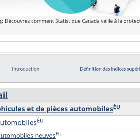
a
:
Découvrez comment Statistique Canada veille à la protec
Introduction
Définition des indices supér
il
ÉU
éhicules et de pièces automobiles
ÉU
automobiles
ÉU
automobiles neuves