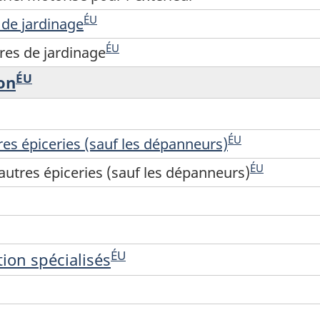
ÉU
 de jardinage
ÉU
tres de jardinage
ÉU
on
ÉU
es épiceries (sauf les dépanneurs)
ÉU
utres épiceries (sauf les dépanneurs)
ÉU
ion spécialisés