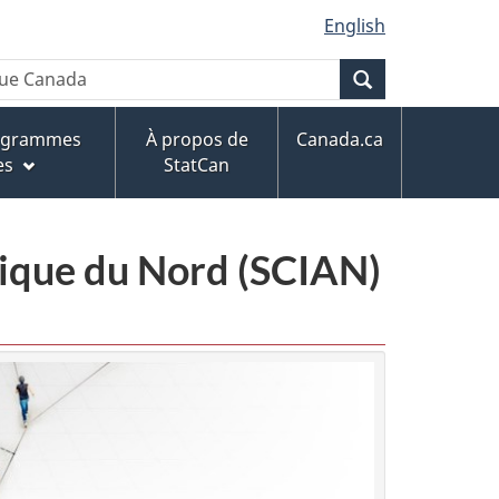
English
Recherche
rogrammes
À propos de
Canada.ca
es
StatCan
érique du Nord (SCIAN)