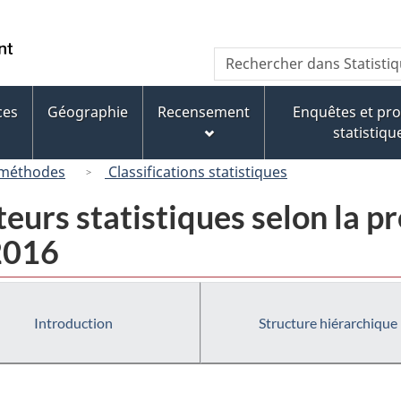
Passer
Passer
Passer
au
à
à
/
Recherche
Rechercher
contenu
« À
la
Government
dans
principal
propos
version
of
Statistique
de
HTML
ces
Géographie
Recensement
Enquêtes et p
Canada
Canada
ce
simplifiée
statistiqu
site »
 méthodes
Classifications statistiques
eurs statistiques selon la pr
 2016
Introduction
Structure hiérarchique