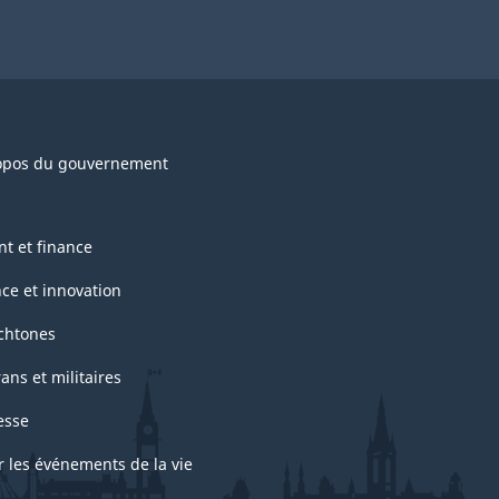
opos du gouvernement
nt et finance
nce et innovation
chtones
ans et militaires
esse
r les événements de la vie