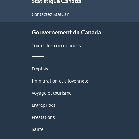
Statistique Canada
propos
classification
de
Contactez StatCan
ce
site
Gouvernement du Canada
Toutes les coordonnées
Thèmes
Emplois
et
sujets
Immigration et citoyenneté
Voyage et tourisme
Entreprises
Prestations
Santé