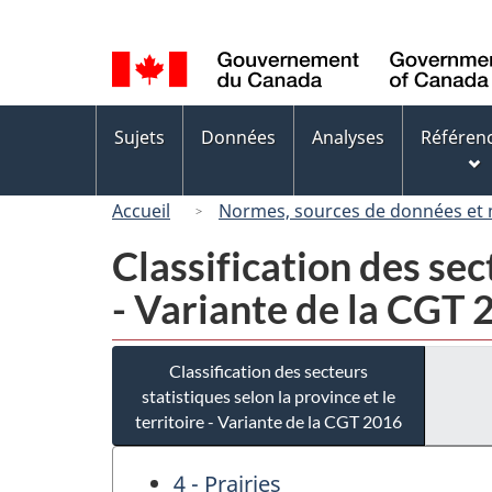
Sélection
de
la
langue
Menus
Sujets
Données
Analyses
Référen
des
sujets
Accueil
Normes, sources de données et
Classification des sect
- Variante de la CGT
Classification des secteurs
statistiques selon la province et le
territoire - Variante de la CGT 2016
4 - Prairies