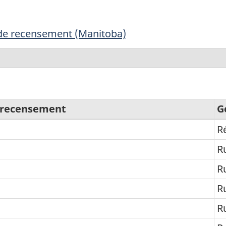
 de recensement (Manitoba)
e recensement
G
R
R
R
R
R