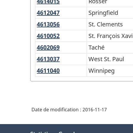
4614015
Rosser
Rosser
province
et
4612047
Springfield
Springfield
le
4613056
St.
St. Clements
territoire
Clements
4610052
St.
St. François Xav
-
François
4602069
Taché
Taché
Variante
Xavier
4613037
West
West St. Paul
de
St.
4611040
Winnipeg
Winnipeg
la
Paul
CGT
2016
-
Date de modification :
2016-11-17
Structure
de
À
la