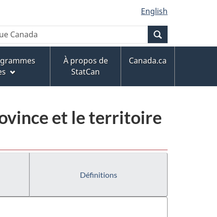
English
Recherche
rogrammes
À propos de
Canada.ca
es
StatCan
ovince et le territoire
Définitions