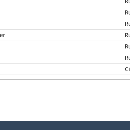
R
R
R
ier
R
R
R
Ci