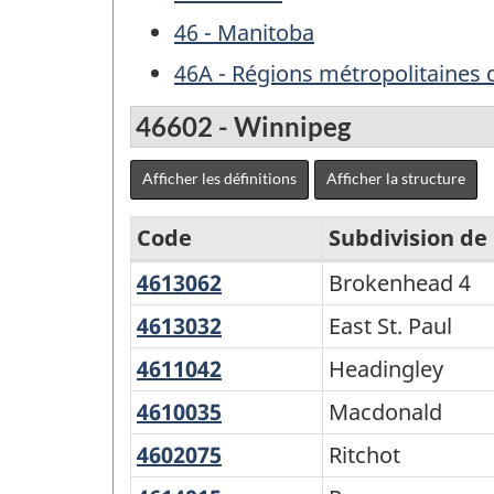
46 - Manitoba
46A - Régions métropolitaines
46602 - Winnipeg
Afficher les définitions
Afficher la structure
Code
Subdivision d
4613062
Brokenhead
Brokenhead 4
Classification
4
des
4613032
East
East St. Paul
St.
secteurs
4611042
Headingley
Headingley
Paul
statistiques
4610035
Macdonald
Macdonald
selon
4602075
Ritchot
Ritchot
la