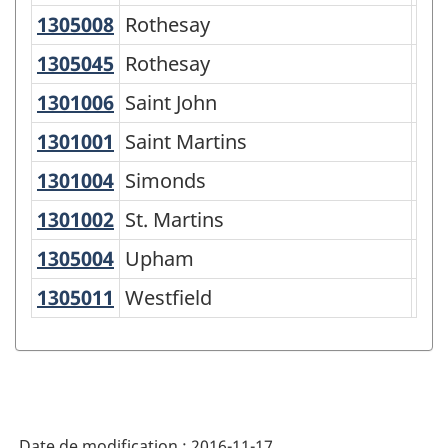
Variante
1305008
Rothesay
Rothesay
Par
de
1305045
Rothesay
Rothesay
Vill
la
CGT
1301006
Saint John
Saint John
Cit
2016
1301001
Saint Martins
Saint Martins
Par
-
1301004
Simonds
Simonds
Par
Structure
1301002
St. Martins
St. Martins
Vil
de
1305004
Upham
Upham
Par
la
classification
1305011
Westfield
Westfield
Par
Date de modification :
2016-11-17