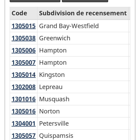
Code
Subdivision de recensement
Ge
1305015
Grand Bay-Westfield
Grand Bay-Westfield
Vill
Classification
des
1305038
Greenwich
Greenwich
Par
secteurs
1305006
Hampton
Hampton
Par
statistiques
1305007
Hampton
Hampton
Vill
selon
1305014
Kingston
Kingston
Par
la
1302008
Lepreau
Lepreau
Par
province
et
1301016
Musquash
Musquash
Par
le
1305016
Norton
Norton
Par
territoire
1304001
Petersville
Petersville
Par
-
1305057
Quispamsis
Quispamsis
Vill