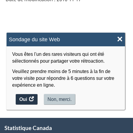
×
Sondage du site Web
Vous êtes l'un des rares visiteurs qui ont été
sélectionnés pour partager votre rétroaction.
Veuillez prendre moins de 5 minutes à la fin de
votre visite pour répondre à 6 questions sur votre
expérience en ligne.
Oui
accéder
Non, merci.
au
sondage.
À
Statistique Canada
propos