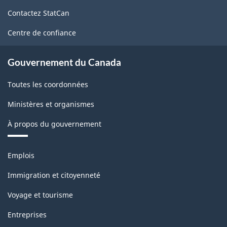
de
Contactez StatCan
ce
site
Centre de confiance
Gouvernement du Canada
Toutes les coordonnées
Ministères et organismes
À propos du gouvernement
Thèmes
Emplois
et
sujets
Immigration et citoyenneté
Voyage et tourisme
Entreprises