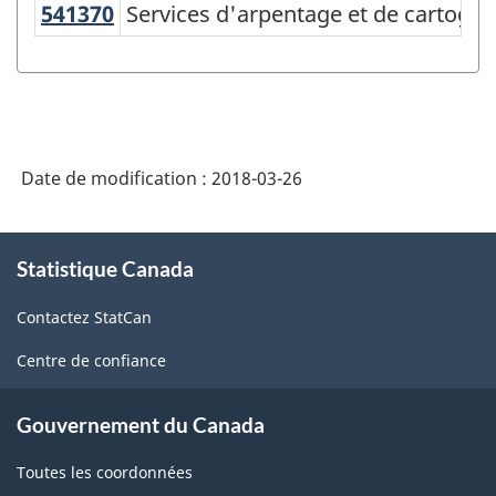
541370
Services d'arpentage et de cartogr
Services d'arpentage et de cartogra
Système
de
classification
des
industries
Date de modification :
2018-03-26
de
l'Amérique
À
Statistique Canada
propos
du
de
Nord
Contactez StatCan
ce
(SCIAN)
site
Centre de confiance
2002
-
Gouvernement du Canada
Structure
Toutes les coordonnées
de