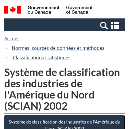
Passer
Passer
Recherche
/
au
à
et
Government
contenu
la
menus
of
Re
principal
version
Canada
et
HTML
Accueil
me
simplifiée
Normes, sources de données et méthodes
Classifications statistiques
Système de classification
des industries de
l'Amérique du Nord
(SCIAN) 2002
Système de classification des industries de l'Amérique du
Nord (SCIAN) 2002