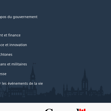
opos du gouvernement
nt et finance
nce et innovation
chtones
ans et militaires
esse
r les événements de la vie