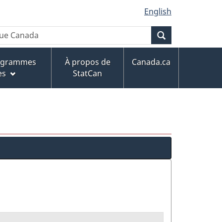
English
Recherche
rogrammes
À propos de
Canada.ca
es
StatCan