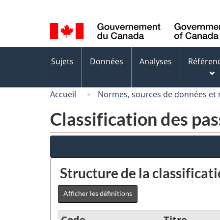
Sélection
de
la
langue
Menus
Sujets
Données
Analyses
Référen
des
sujets
Accueil
Normes, sources de données et
Classification des pas
Structure de la classificat
Afficher les définitions
Code
Titre