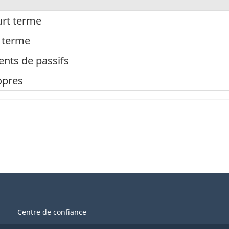
urt terme
g terme
ents de passifs
opres
Centre de confiance