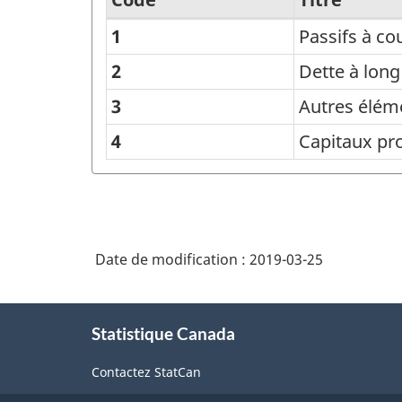
1
Passifs à co
Classification
des
2
Dette à lon
passifs
3
Autres élém
et
4
Capitaux pr
capitaux
propres
-
Structure
Date de modification :
2019-03-25
de
la
À
Statistique Canada
propos
classification
de
Contactez StatCan
ce
site