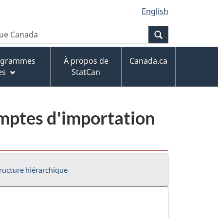
English
Recherche
rogrammes
À propos de
Canada.ca
es
StatCan
mptes d'importation
ructure hiérarchique