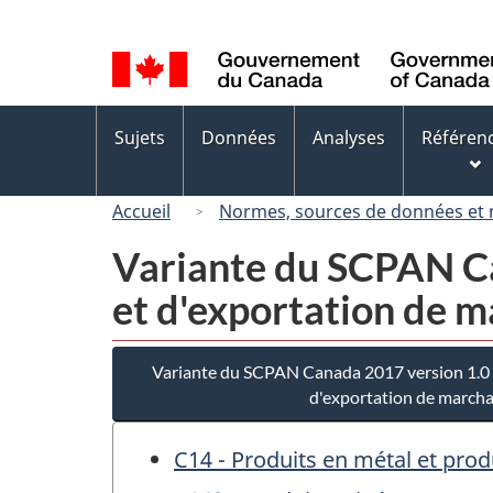
Sélection
de
la
langue
Menus
Sujets
Données
Analyses
Référen
des
sujets
Accueil
Normes, sources de données et
Variante du SCPAN Ca
et d'exportation de 
Variante du SCPAN Canada 2017 version 1.0 
d'exportation de march
C14 - Produits en métal et pro