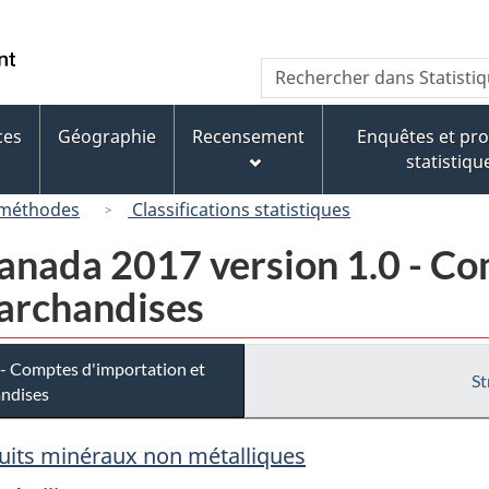
Passer
Passer
Passer
au
à
à
/
Recherche
Rechercher
contenu
« À
la
Government
dans
principal
propos
version
of
Statistique
de
HTML
ces
Géographie
Recensement
Enquêtes et p
Canada
Canada
ce
simplifiée
statistiqu
site »
 méthodes
Classifications statistiques
nada 2017 version 1.0 - Co
marchandises
- Comptes d'importation et
St
andises
duits minéraux non métalliques