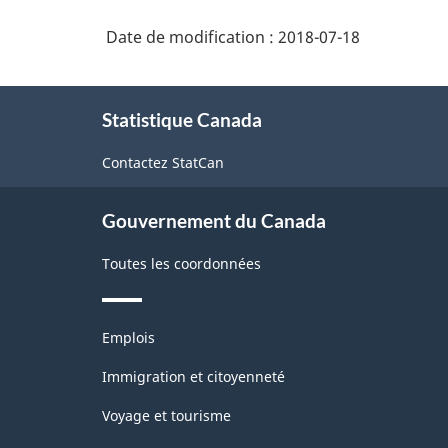
2017
n.c.a.
version
Date de modification :
2018-07-18
1.0
À
-
Statistique Canada
propos
Comptes
de
Contactez StatCan
d'importation
ce
site
et
Gouvernement du Canada
d'exportation
de
Toutes les coordonnées
marchandises
-
Thèmes
Emplois
et
Structure
sujets
Immigration et citoyenneté
de
Voyage et tourisme
la