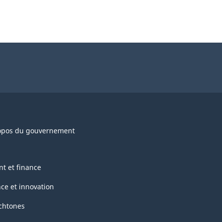
opos du gouvernement
nt et finance
nce et innovation
chtones