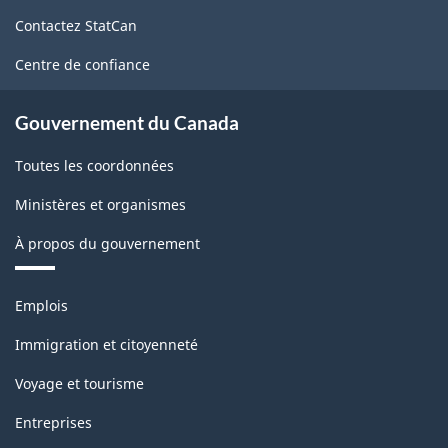
de
Comptes
Contactez StatCan
ce
d'importation
site
Centre de confiance
et
d'exportation
Gouvernement du Canada
de
Toutes les coordonnées
marchandises
Ministères et organismes
-
À propos du gouvernement
Structure
de
Thèmes
Emplois
la
et
sujets
classification
Immigration et citoyenneté
Voyage et tourisme
Entreprises