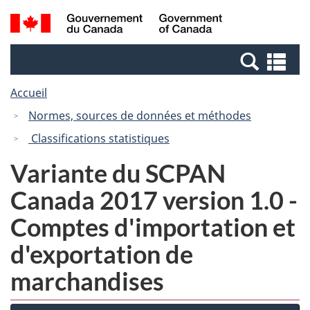
Passer
Passer
Recherche
/
au
à
et
Government
contenu
la
menus
of
Re
principal
version
Canada
et
HTML
Accueil
me
simplifiée
Normes, sources de données et méthodes
Classifications statistiques
Variante du SCPAN
Canada 2017 version 1.0 -
Comptes d'importation et
d'exportation de
marchandises