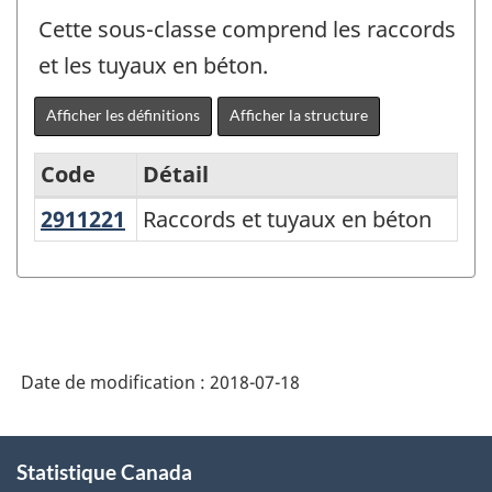
Cette sous-classe comprend les raccords
et les tuyaux en béton.
Afficher les définitions
Afficher la structure
Code
Détail
2911221
Raccords et tuyaux en béton
Raccords et tuyaux en béton
Variante
du
SCPAN
Canada
2017
Date de modification :
2018-07-18
version
1.0
À
Statistique Canada
propos
-