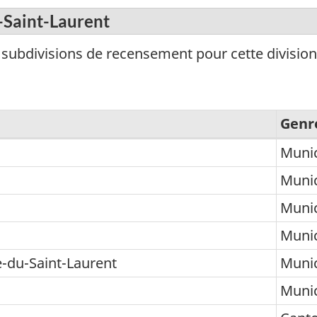
-Saint-Laurent
es subdivisions de recensement pour cette divisi
Genr
Munic
Munic
Munic
Munic
-du-Saint-Laurent
Munic
Munic