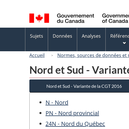
Sélection
de
la
langue
Menus
Sujets
Données
Analyses
Référen
des
sujets
Accueil
Normes, sources de données et
Nord et Sud - Variant
Nord et Sud - Variante de la CGT 2016
N - Nord
PN - Nord provincial
24N - Nord du Québec