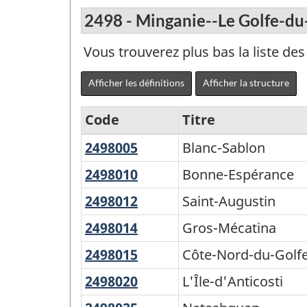
2498 - Minganie--Le Golfe-du
Vous trouverez plus bas la liste d
Afficher les définitions
Afficher la structure
Code
Titre
2498005
Blanc-
Blanc-Sablon
Nord
Sablon
et
2498010
Bonne-
Bonne-Espérance
Espérance
Sud
2498012
Saint-
Saint-Augustin
-
Augustin
2498014
Gros-
Gros-Mécatina
Variante
Mécatina
2498015
Côte-
Côte-Nord-du-Golfe
de
Nord-
2498020
L'Île-
L'Île-d'Anticosti
la
du-
d'Anticosti