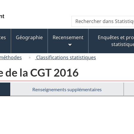
Passer
Passer
Passer
au
à
à
/
Recherche
Rechercher
contenu
« À
la
Government
dans
principal
propos
version
of
Statistique
de
HTML
ces
Géographie
Recensement
Enquêtes et p
Canada
Canada
ce
simplifiée
statistiqu
site »
 méthodes
Classifications statistiques
e de la CGT 2016
Renseignements supplémentaires