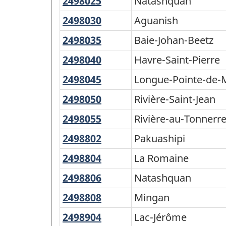
CGT
2498025
Natashquan
Natashquan
Golfe-
2016
du-
2498030
Aguanish
Aguanish
Saint-
-
2498035
Baie-
Baie-Johan-Beetz
Laurent
Structure
Johan-
2498040
Havre-
Havre-Saint-Pierre
de
Beetz
Saint-
2498045
Longue-
Longue-Pointe-de-
la
Pierre
Pointe-
2498050
Rivière-
Rivière-Saint-Jean
classification
de-
Saint-
2498055
Rivière-
Rivière-au-Tonnerr
Mingan
Jean
au-
2498802
Pakuashipi
Pakuashipi
Tonnerre
2498804
La
La Romaine
Romaine
2498806
Natashquan
Natashquan
2498808
Mingan
Mingan
2498904
Lac-
Lac-Jérôme