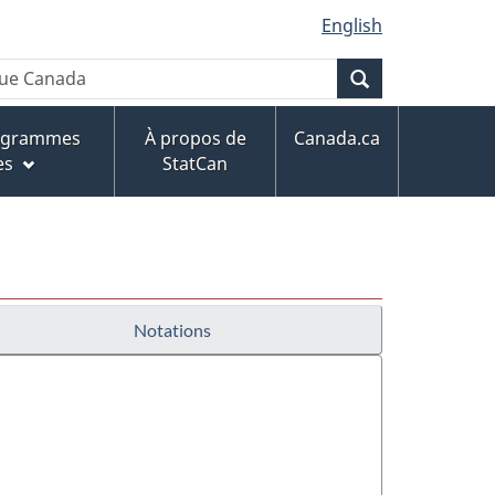
English
Recherche
rogrammes
À propos de
Canada.ca
es
StatCan
Notations