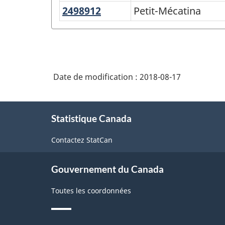
Jérôme
2498912
Petit-
Petit-Mécatina
Mécatina
Date de modification :
2018-08-17
À
Statistique Canada
propos
de
Contactez StatCan
ce
site
Gouvernement du Canada
Toutes les coordonnées