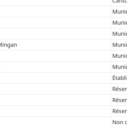
Canto
Munic
Munic
Munic
Mingan
Munic
Munic
e
Munic
Établ
Réser
Réser
Réser
Non 