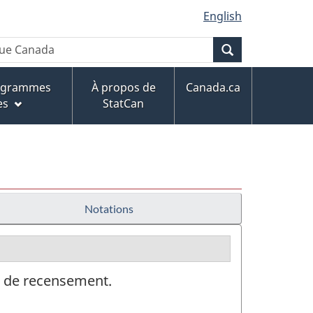
English
Recherche
rogrammes
À propos de
Canada.ca
es
StatCan
Notations
on de recensement.