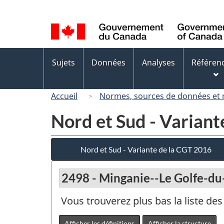
Sélection
de
la
langue
Menus
Sujets
Données
Analyses
Référen
des
sujets
Accueil
Normes, sources de données et
Nord et Sud - Variant
Nord et Sud - Variante de la CGT 2016
2498 - Minganie--Le Golfe-du
Vous trouverez plus bas la liste d
Afficher les définitions
Afficher la structure