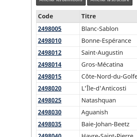
Code
Titre
2498005
Blanc-
Blanc-Sablon
Nord
Sablon
et
2498010
Bonne-
Bonne-Espérance
Espérance
Sud
2498012
Saint-
Saint-Augustin
-
Augustin
2498014
Gros-
Gros-Mécatina
Variante
Mécatina
2498015
Côte-
Côte-Nord-du-Golfe
de
Nord-
2498020
L'Île-
L'Île-d'Anticosti
la
du-
d'Anticosti
CGT
2498025
Natashquan
Natashquan
Golfe-
2016
du-
2498030
Aguanish
Aguanish
Saint-
-
2498035
Baie-
Baie-Johan-Beetz
Laurent
Structure
Johan-
2498040
Havre-
Havre-Saint-Pierre