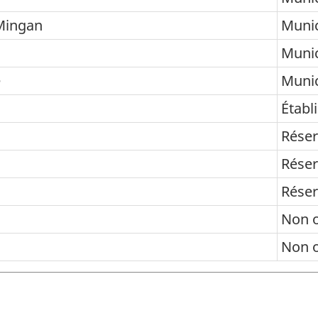
Mingan
Munic
Munic
e
Munic
Établ
Réser
Réser
Réser
Non 
Non 