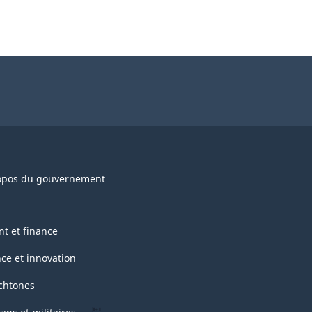
opos du gouvernement
nt et finance
nce et innovation
chtones