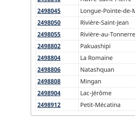
de
Beetz
Saint-
2498045
Longue-
Longue-Pointe-de-
la
Pierre
Pointe-
2498050
Rivière-
Rivière-Saint-Jean
classification
de-
Saint-
2498055
Rivière-
Rivière-au-Tonnerr
Mingan
Jean
au-
2498802
Pakuashipi
Pakuashipi
Tonnerre
2498804
La
La Romaine
Romaine
2498806
Natashquan
Natashquan
2498808
Mingan
Mingan
2498904
Lac-
Lac-Jérôme
Jérôme
2498912
Petit-
Petit-Mécatina
Mécatina