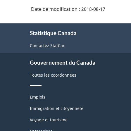
Date de modification :
2018-08-17
À
Statistique Canada
propos
de
Contactez StatCan
ce
site
Gouvernement du Canada
Toutes les coordonnées
Thèmes
Emplois
et
sujets
Immigration et citoyenneté
Voyage et tourisme