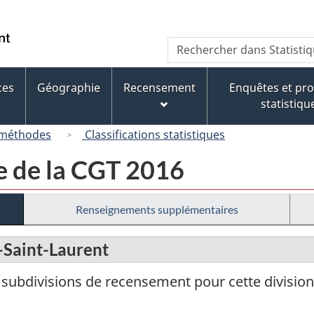
Passer
Passer
Passer
au
à
à
/
Recherche
Rechercher
contenu
« À
la
Government
dans
principal
propos
version
of
Statistique
de
HTML
ces
Géographie
Recensement
Enquêtes et p
Canada
Canada
ce
simplifiée
statistiqu
site »
 méthodes
Classifications statistiques
e de la CGT 2016
Renseignements supplémentaires
-Saint-Laurent
es subdivisions de recensement pour cette divisi