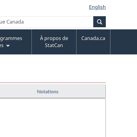
English
Recherche
rogrammes
À propos de
Canada.ca
es
StatCan
Notations