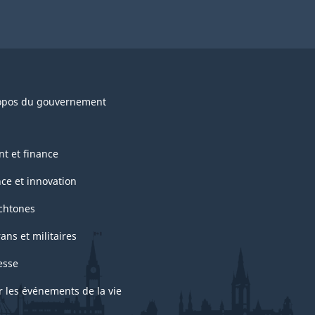
opos du gouvernement
nt et finance
nce et innovation
chtones
ans et militaires
esse
r les événements de la vie