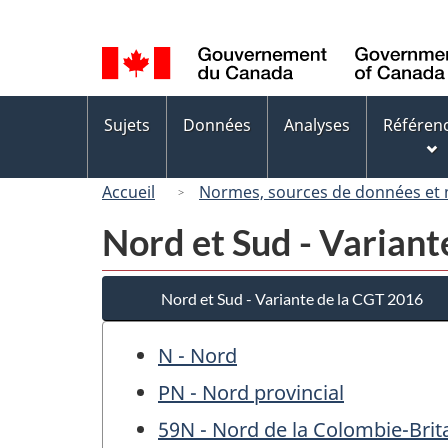
Sélection
de
la
langue
Menus
Sujets
Données
Analyses
Référen
des
sujets
Accueil
Normes, sources de données et
Nord et Sud - Variant
Nord et Sud - Variante de la CGT 2016
N - Nord
PN - Nord provincial
59N - Nord de la Colombie-Bri