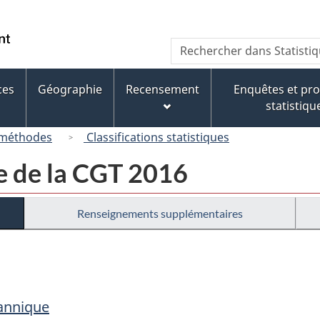
Passer
Passer
Passer
au
à
à
/
Recherche
Rechercher
contenu
« À
la
Government
dans
principal
propos
version
of
Statistique
de
HTML
ces
Géographie
Recensement
Enquêtes et p
Canada
Canada
ce
simplifiée
statistiqu
site »
 méthodes
Classifications statistiques
e de la CGT 2016
Renseignements supplémentaires
tannique