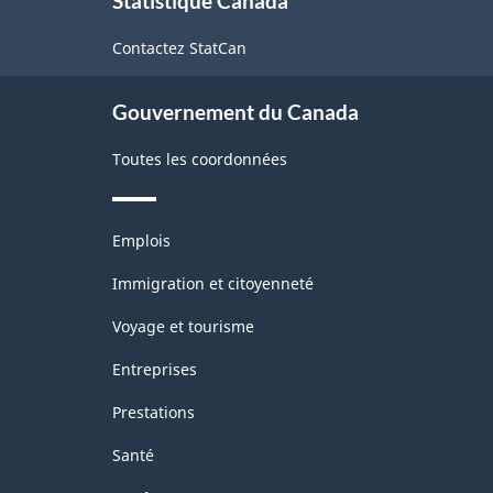
Statistique Canada
propos
de
Contactez StatCan
ce
site
Gouvernement du Canada
Toutes les coordonnées
Thèmes
Emplois
et
sujets
Immigration et citoyenneté
Voyage et tourisme
Entreprises
Prestations
Santé