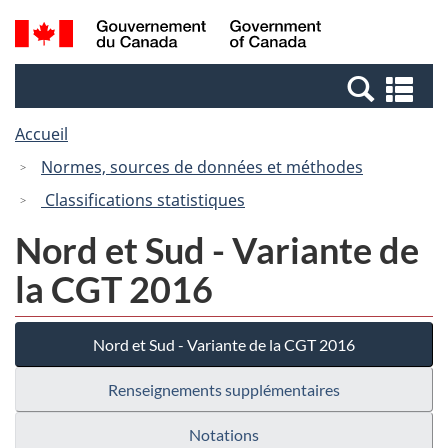
Passer
Passer
Recherche
/
au
à
et
Government
contenu
la
menus
of
Re
principal
version
Canada
et
HTML
Accueil
me
simplifiée
Normes, sources de données et méthodes
Classifications statistiques
Nord et Sud - Variante de
la CGT 2016
Nord et Sud - Variante de la CGT 2016
Renseignements supplémentaires
Notations