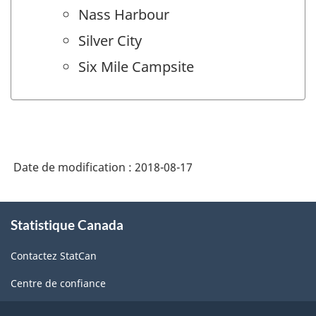
Nass Harbour
Silver City
Six Mile Campsite
Date de modification :
2018-08-17
À
Statistique Canada
propos
de
Contactez StatCan
ce
site
Centre de confiance