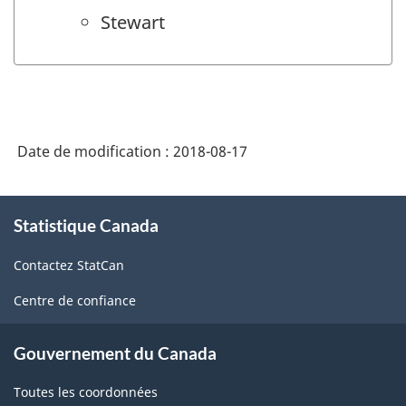
Stewart
Date de modification :
2018-08-17
À
Statistique Canada
propos
de
Contactez StatCan
ce
site
Centre de confiance
Gouvernement du Canada
Toutes les coordonnées