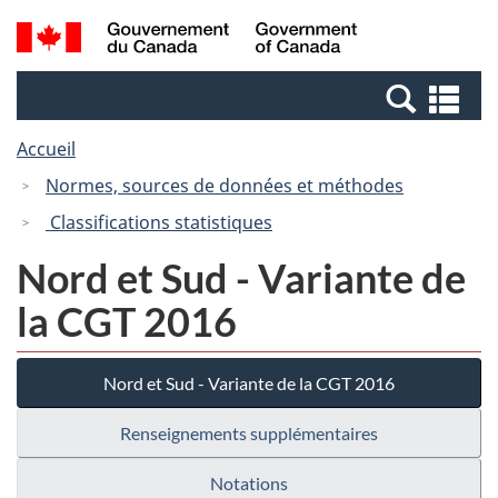
Passer
Passer
Recherche
/
au
à
et
Government
contenu
la
menus
of
Re
principal
version
Canada
et
HTML
Accueil
me
simplifiée
Normes, sources de données et méthodes
Classifications statistiques
Nord et Sud - Variante de
la CGT 2016
Nord et Sud - Variante de la CGT 2016
Renseignements supplémentaires
Notations