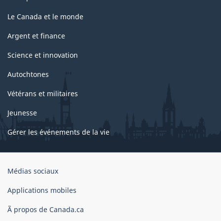
Le Canada et le monde
Argent et finance
Science et innovation
Autochtones
Vétérans et militaires
Jeunesse
Gérer les événements de la vie
Organisation
Médias sociaux
du
gouvernement
Applications mobiles
du
Ã propos de Canada.ca
Canada