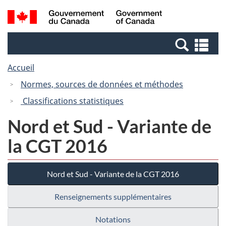
Passer
Passer
Recherche
/
au
à
et
Government
contenu
la
menus
of
Re
principal
version
Canada
et
HTML
Accueil
me
simplifiée
Normes, sources de données et méthodes
Classifications statistiques
Nord et Sud - Variante de
la CGT 2016
Nord et Sud - Variante de la CGT 2016
Renseignements supplémentaires
Notations