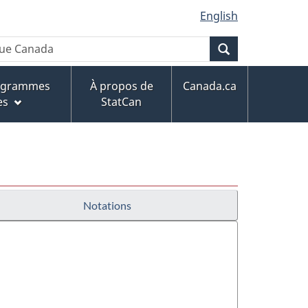
English
Recherche
rogrammes
À propos de
Canada.ca
es
StatCan
Notations