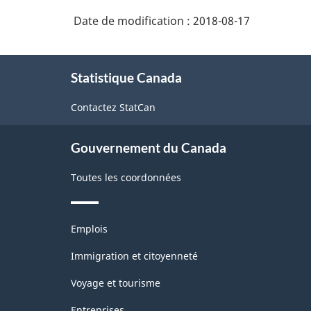
Date de modification :
2018-08-17
À
Statistique Canada
propos
de
Contactez StatCan
ce
site
Gouvernement du Canada
Toutes les coordonnées
Thèmes
Emplois
et
sujets
Immigration et citoyenneté
Voyage et tourisme
Entreprises