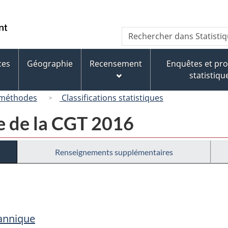
Passer
Passer
Passer
au
à
à
/
Recherche
Rechercher
contenu
« À
la
Government
dans
principal
propos
version
of
Statistique
de
HTML
ces
Géographie
Recensement
Enquêtes et p
Canada
Canada
ce
simplifiée
statistiqu
site »
 méthodes
Classifications statistiques
e de la CGT 2016
Renseignements supplémentaires
tannique