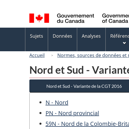
Sélection
de
la
langue
Menus
Sujets
Données
Analyses
Référen
des
sujets
Accueil
Normes, sources de données et
Nord et Sud - Variant
Nord et Sud - Variante de la CGT 2016
N - Nord
PN - Nord provincial
59N - Nord de la Colombie-Bri