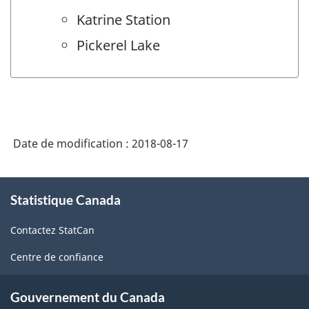
Katrine Station
Pickerel Lake
Date de modification :
2018-08-17
À
Statistique Canada
propos
de
Contactez StatCan
ce
site
Centre de confiance
Gouvernement du Canada