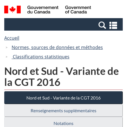
Passer
Passer
Recherche
/
au
à
et
Government
contenu
la
menus
of
Re
principal
version
Canada
et
HTML
Accueil
me
simplifiée
Normes, sources de données et méthodes
Classifications statistiques
Nord et Sud - Variante de
la CGT 2016
Nord et Sud - Variante de la CGT 2016
Renseignements supplémentaires
Notations