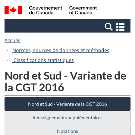
Passer
Passer
Recherche
/
au
à
et
Government
contenu
la
menus
of
Re
principal
version
Canada
et
HTML
Accueil
me
simplifiée
Normes, sources de données et méthodes
Classifications statistiques
Nord et Sud - Variante de
la CGT 2016
Nord et Sud - Variante de la CGT 2016
Renseignements supplémentaires
Notations