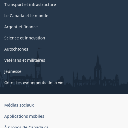
Transport et infrastructure
Le Canada et le monde
Argent et finance
Science et innovation
Autochtones
Vétérans et militaires
Jeunesse
Gérer les événements de la vie
Organisation
Médias sociaux
du
gouvernement
Applications mobiles
du
Ã propos de Canada.ca