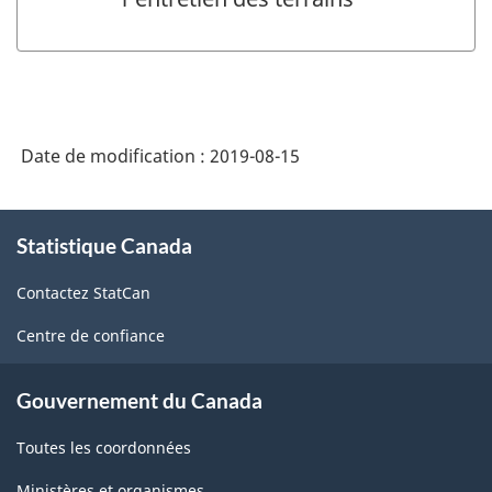
Date de modification :
2019-08-15
À
Statistique Canada
propos
de
Contactez StatCan
ce
site
Centre de confiance
Gouvernement du Canada
Toutes les coordonnées
Ministères et organismes