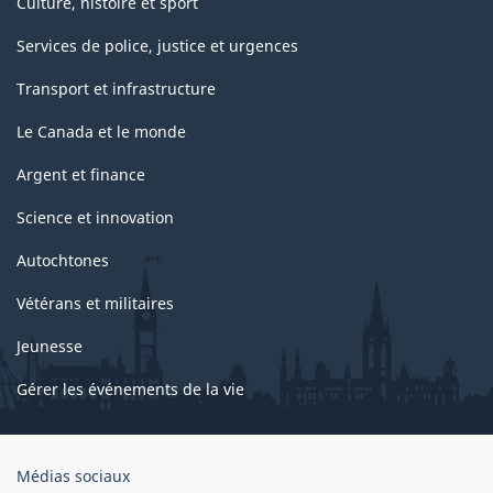
Culture, histoire et sport
Services de police, justice et urgences
Transport et infrastructure
Le Canada et le monde
Argent et finance
Science et innovation
Autochtones
Vétérans et militaires
Jeunesse
Gérer les événements de la vie
Organisation
Médias sociaux