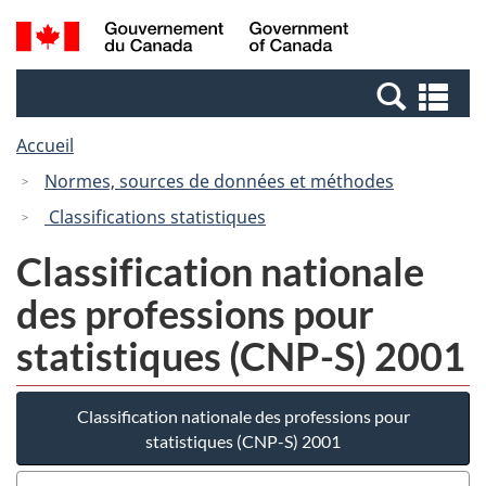
Passer
Passer
Recherche
/
au
à
et
Government
contenu
la
menus
of
Re
principal
version
Canada
et
HTML
Accueil
me
simplifiée
Normes, sources de données et méthodes
Classifications statistiques
Classification nationale
des professions pour
statistiques (CNP-S) 2001
Classification nationale des professions pour
statistiques (CNP-S) 2001