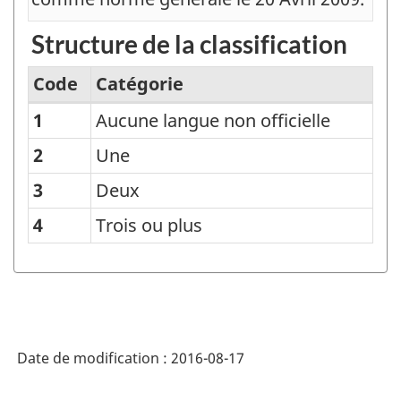
Structure de la classification
Code
Catégorie
1
Aucune langue non officielle
Classification
du
2
Une
nombre
3
Deux
de
4
Trois ou plus
langues
non
officielles
-
Structure
Date de modification :
2016-08-17
de