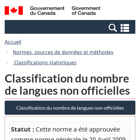
Passer
Passer
Recherche
/
au
à
et
Government
contenu
la
menus
of
Re
principal
version
Canada
et
HTML
Accueil
me
simplifiée
Normes, sources de données et méthodes
Classifications statistiques
Classification du nombre
de langues non officielles
Classification du nombre de langues non officielles
Statut :
Cette norme a été approuvée
comme norme générale le 20 Avril 2009.