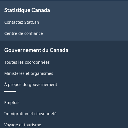
À
la
Statistique Canada
propos
classification
de
Contactez StatCan
ce
site
Centre de confiance
Gouvernement du Canada
Toutes les coordonnées
Ministères et organismes
À propos du gouvernement
Thèmes
Emplois
et
sujets
Immigration et citoyenneté
Voyage et tourisme