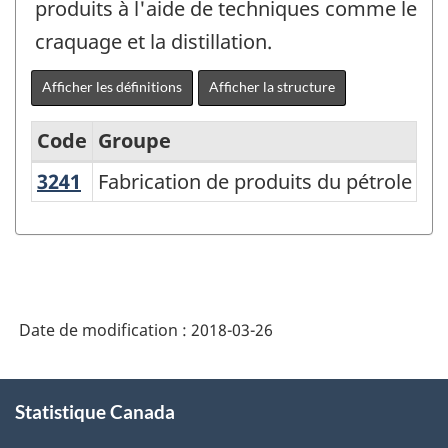
produits à l'aide de techniques comme le
craquage et la distillation.
Afficher les définitions
Afficher la structure
Code
Groupe
3241
Fabrication de produits du pétrole e
Fabrication de produits du pétrole et
Système
de
classification
des
industries
Date de modification :
2018-03-26
de
l'Amérique
À
Statistique Canada
propos
du
de