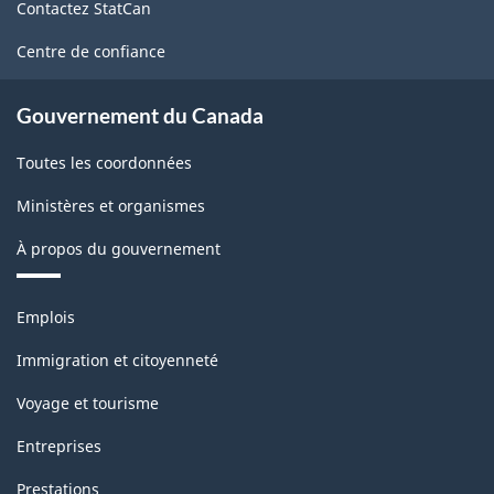
Nord
Contactez StatCan
ce
(SCIAN)
site
Centre de confiance
1997
-
Gouvernement du Canada
Structure
Toutes les coordonnées
de
Ministères et organismes
la
À propos du gouvernement
classification
Thèmes
Emplois
et
sujets
Immigration et citoyenneté
Voyage et tourisme
Entreprises
Prestations