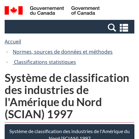
Passer
Passer
Recherche
/
au
à
et
Government
contenu
la
menus
of
Re
principal
version
Canada
et
HTML
Accueil
me
simplifiée
Normes, sources de données et méthodes
Classifications statistiques
Système de classification
des industries de
l'Amérique du Nord
(SCIAN) 1997
Système de classification des industries de l'Amérique du
Nord (SCIAN) 1997