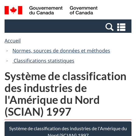
Passer
Passer
Recherche
/
au
à
et
Government
contenu
la
menus
of
Re
principal
version
Canada
et
HTML
Accueil
me
simplifiée
Normes, sources de données et méthodes
Classifications statistiques
Système de classification
des industries de
l'Amérique du Nord
(SCIAN) 1997
Système de classification des industries de l'Amérique du
Nord (SCIAN) 1997