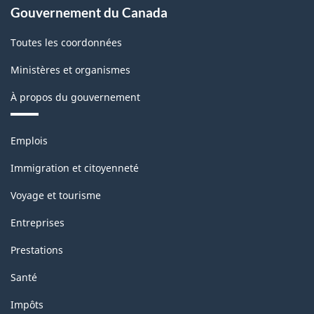
de
Gouvernement du Canada
la
Toutes les coordonnées
classification
Ministères et organismes
À propos du gouvernement
Thèmes
Emplois
et
sujets
Immigration et citoyenneté
Voyage et tourisme
Entreprises
Prestations
Santé
Impôts