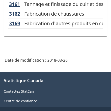
3161
Tannage et finissage du cuir et des 
Tannage et finissage du cuir et des p
Système
de
3162
Fabrication de chaussures
Fabrication de chaussures
classification
3169
Fabrication d'autres produits en cui
Fabrication d'autres produits en cuir
des
industries
de
l'Amérique
Date de modification :
2018-03-26
du
Nord
À
(SCIAN)
Statistique Canada
propos
1997
de
Contactez StatCan
ce
-
site
Centre de confiance
Structure