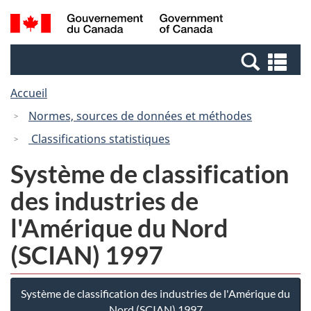
Passer
Passer
Recherche
/
au
à
et
Government
contenu
la
menus
of
Re
principal
version
Canada
et
HTML
Accueil
me
simplifiée
Normes, sources de données et méthodes
Classifications statistiques
Système de classification
des industries de
l'Amérique du Nord
(SCIAN) 1997
Système de classification des industries de l'Amérique du
Nord (SCIAN) 1997