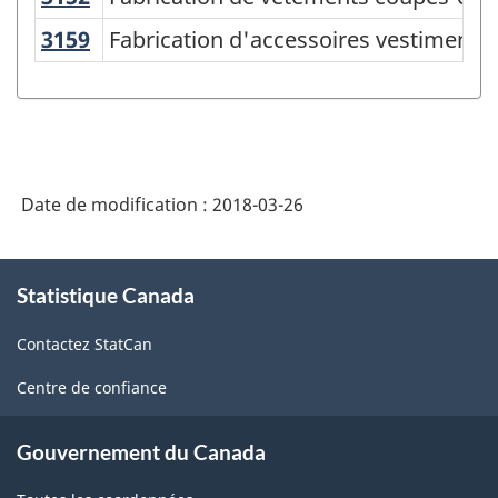
classification
3159
Fabrication d'accessoires vestiment
Fabrication d'accessoires vestimentai
des
industries
de
l'Amérique
Date de modification :
2018-03-26
du
Nord
À
(SCIAN)
Statistique Canada
propos
1997
de
Contactez StatCan
ce
-
site
Centre de confiance
Structure
de
Gouvernement du Canada
la