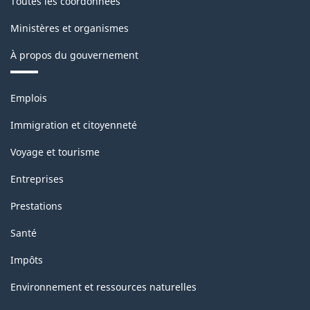
Toutes les coordonnées
classification
Ministères et organismes
À propos du gouvernement
Thèmes
Emplois
et
sujets
Immigration et citoyenneté
Voyage et tourisme
Entreprises
Prestations
Santé
Impôts
Environnement et ressources naturelles