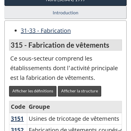
Introduction
31-33 - Fabrication
315 - Fabrication de vêtements
Ce sous-secteur comprend les
établissements dont l'activité principale
est la fabrication de vêtements.
Afficher les définitions
Afficher la structure
Code
Groupe
3151
Usines de tricotage de vêtements
Usines de tricotage de vêtements
Système
de
3152
Fabrication de vêtements coupés-co
Fabrication de vêtements coupés-cou