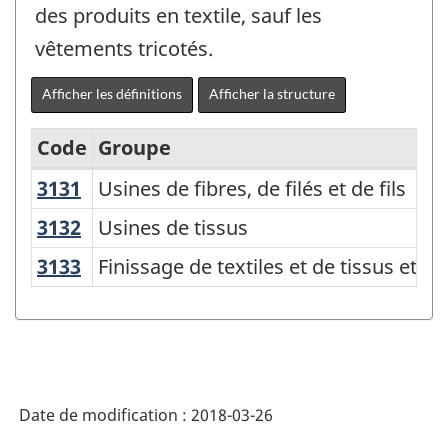
des produits en textile, sauf les
vêtements tricotés.
Afficher les définitions
Afficher la structure
Code
Groupe
3131
Usines de fibres, de filés et de fils
Usines de fibres, de filés et de fils
Système
de
3132
Usines de tissus
Usines de tissus
classification
3133
Finissage de textiles et de tissus et
Finissage de textiles et de tissus et r
des
industries
de
l'Amérique
Date de modification :
2018-03-26
du