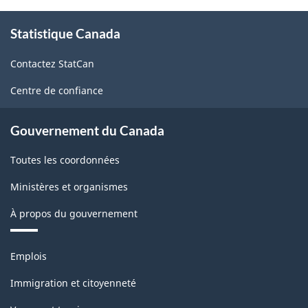
Nord
À
(SCIAN)
Statistique Canada
propos
1997
de
Contactez StatCan
ce
-
site
Centre de confiance
Structure
de
Gouvernement du Canada
la
Toutes les coordonnées
classification
Ministères et organismes
À propos du gouvernement
Thèmes
Emplois
et
sujets
Immigration et citoyenneté