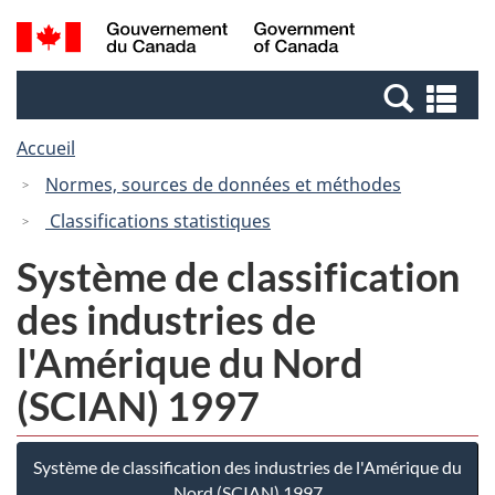
Passer
Passer
Recherche
/
au
à
et
Government
contenu
la
menus
of
Re
principal
version
Canada
et
HTML
Accueil
me
simplifiée
Normes, sources de données et méthodes
Classifications statistiques
Système de classification
des industries de
l'Amérique du Nord
(SCIAN) 1997
Système de classification des industries de l'Amérique du
Nord (SCIAN) 1997