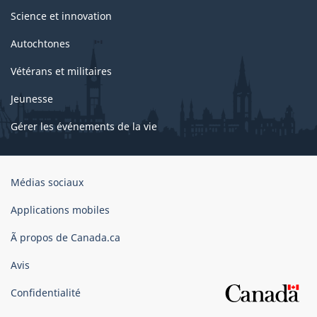
Science et innovation
Autochtones
Vétérans et militaires
Jeunesse
Gérer les événements de la vie
Organisation
Médias sociaux
du
gouvernement
Applications mobiles
du
Ã propos de Canada.ca
Canada
Avis
Confidentialité