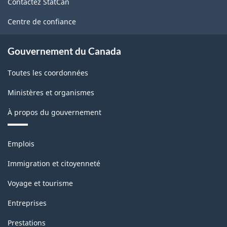
Contactez StatCan
ce
(SCIAN)
site
Centre de confiance
1997
-
Gouvernement du Canada
Structure
Toutes les coordonnées
de
Ministères et organismes
la
À propos du gouvernement
classification
Thèmes
Emplois
et
sujets
Immigration et citoyenneté
Voyage et tourisme
Entreprises
Prestations