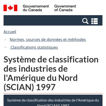
Passer
Passer
Recherche
/
au
à
et
Government
contenu
la
menus
of
Re
principal
version
Canada
et
HTML
Accueil
me
simplifiée
Normes, sources de données et méthodes
Classifications statistiques
Système de classification
des industries de
l'Amérique du Nord
(SCIAN) 1997
Système de classification des industries de l'Amérique du
Nord (SCIAN) 1997