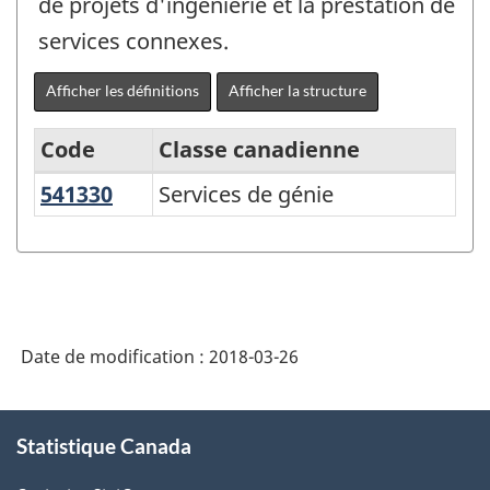
de projets d'ingénierie et la prestation de
services connexes.
Afficher les définitions
Afficher la structure
Code
Classe canadienne
541330
Services de génie
Services de génie
Système
de
classification
des
industries
Date de modification :
2018-03-26
de
l'Amérique
À
Statistique Canada
propos
du
de
Nord