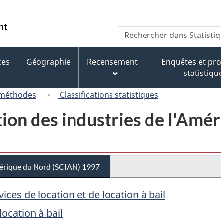
Passer
Passer
Passer
au
à
à
/
Recherche
Rechercher
contenu
« À
la
Government
dans
principal
propos
version
of
Statistique
de
HTML
ces
Géographie
Recensement
Enquêtes et p
Canada
Canada
ce
simplifiée
statistiqu
site »
 méthodes
Classifications statistiques
tion des industries de l'Am
Amérique du Nord (SCIAN) 1997
vices de location et de location à bail
location à bail