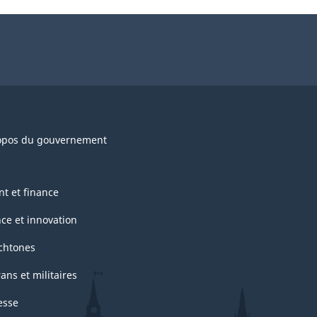
opos du gouvernement
nt et finance
nce et innovation
chtones
ans et militaires
esse