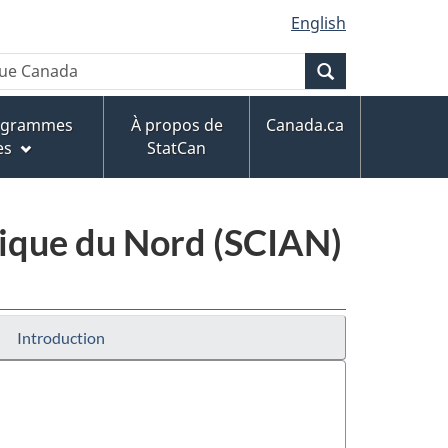
English
Recherche
rogrammes
À propos de
Canada.ca
es
StatCan
érique du Nord (SCIAN)
Introduction