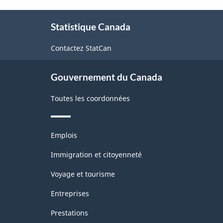
de
machines
À
et
l'Amérique
Statistique Canada
propos
matériel
du
de
de
Contactez StatCan
ce
Nord
bureau
site
(SCIAN)
Gouvernement du Canada
1997
Toutes les coordonnées
-
Structure
Thèmes
de
Emplois
et
la
sujets
Immigration et citoyenneté
classification
Voyage et tourisme
Entreprises
Prestations