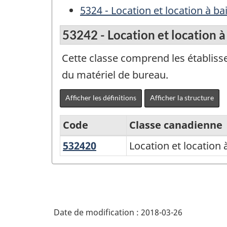
5324 - Location et location à b
53242 - Location et location à
Cette classe comprend les établisse
du matériel de bureau.
Afficher les définitions
Afficher la structure
Code
Classe canadienne
532420
Location
Location et location
Système
et
de
location
classification
à
des
bail
Date de modification :
2018-03-26
industries
de