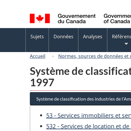
Sélection
de
la
langue
Menus
Sujets
Données
Analyses
Référen
des
sujets
Accueil
Normes, sources de données et
Système de classifica
1997
Système de classification des industries de l'
53 - Services immobiliers et ser
532 - Services de location et de 